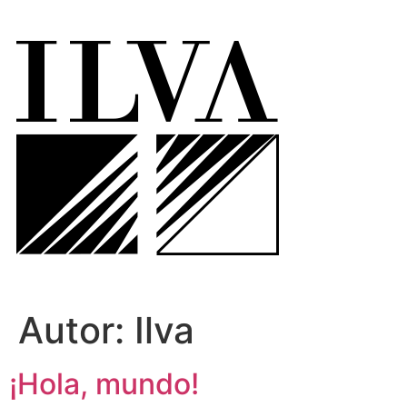
Autor:
Ilva
¡Hola, mundo!