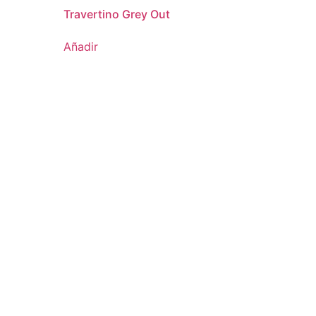
Travertino Grey Out
Añadir