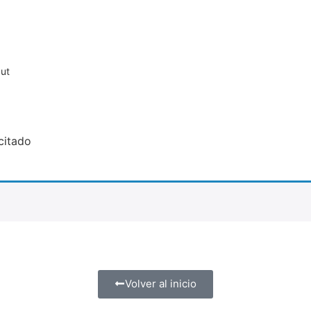
ut
citado
Volver al inicio