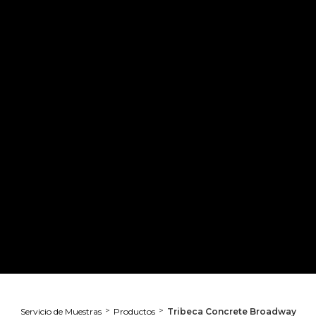
>
>
Servicio de Muestras
Productos
Tribeca Concrete Broadway