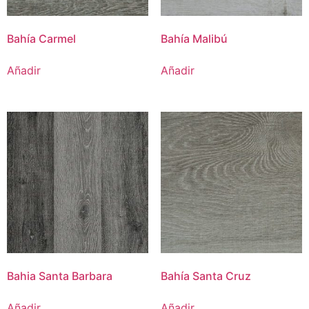
Bahía Carmel
Bahía Malibú
Añadir
Añadir
Bahia Santa Barbara
Bahía Santa Cruz
Añadir
Añadir